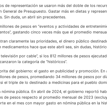
os de representación se usaron más del doble de los recu
ción General de Presupuesto. Gastar más en dietas y repre
. Sin duda, un abril sin precedentes.
millones de pesos en “eventos y actividades de entretenimie
eventos”, gastando cinco veces más que el promedio mensu
n claramente las prioridades, el dinero público destinad
medicamentos hace que este abril sea, sin dudas, históric
 televisión por cable”, si los 812 millones de pesos ejecuta
canzaron la categoría de “históricos”.
vorita del gobierno: el gasto en publicidad y promoción. En 
millones de pesos, promediando 34 millones de pesos por dí
i el triple de lo destinado a medicinas para el pueblo dom
en nómina pública. En abril de 2024, el gobierno reportó h
es de pesos respecto al promedio mensual de 2023 (exclu
erte en el mes con mayor gasto en nómina pública en la hi