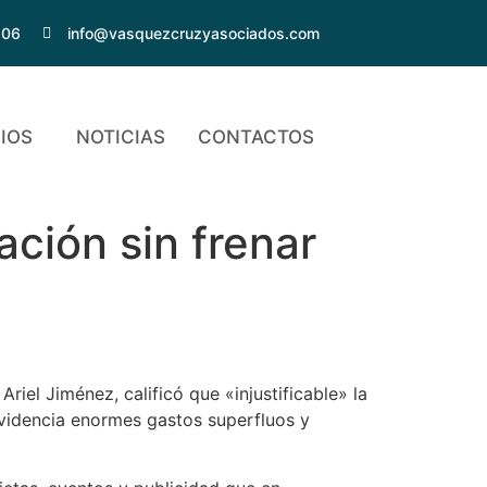
206
info@vasquezcruzyasociados.com
IOS
NOTICIAS
CONTACTOS
ción sin frenar
el Jiménez, calificó que «injustificable» la
videncia enormes gastos superfluos y