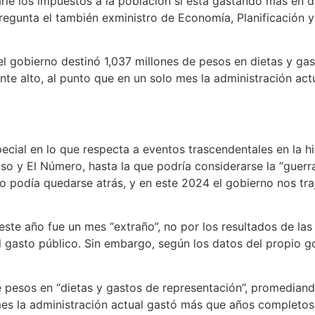
rle los impuestos a la población si está gastando más en d
egunta el también exministro de Economía, Planificación y 
«el gobierno destinó 1,037 millones de pesos en dietas y g
nte alto, al punto que en un solo mes la administración a
pecial en lo que respecta a eventos trascendentales en la 
o y El Número, hasta la que podría considerarse la “guerr
no podía quedarse atrás, y en este 2024 el gobierno nos trajo
te año fue un mes “extraño”, no por los resultados de las 
 gasto público. Sin embargo, según los datos del propio gob
de pesos en “dietas y gastos de representación”, promediand
mes la administración actual gastó más que años completos