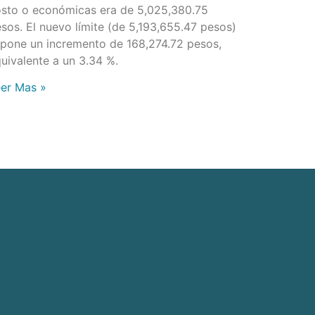
sto o económicas era de 5,025,380.75
sos. El nuevo límite (de 5,193,655.47 pesos)
pone un incremento de 168,274.72 pesos,
uivalente a un 3.34 %.
er Mas »