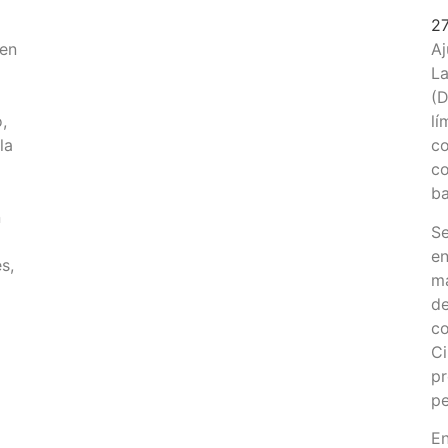
2
 en
Aj
La
(D
,
lí
la
co
co
ba
n
Se
en
s,
má
de
co
Ci
pr
pe
En