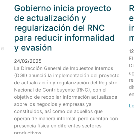
Gobierno inicia proyecto
R
de actualización y
e
regularización del RNC
i
para reducir informalidad
m
y evasión
 el
1
El
24/02/2025
De
La Dirección General de Impuestos Internos
ag
(DGII) anunció la implementación del proyecto
re
de actualización y regularización del Registro
di
Nacional de Contribuyente (RNC), con el
en
objetivo de recopilar información actualizada
sobre los negocios y empresas ya
Le
constituidos, así como de aquellos que
operan de manera informal, pero cuentan con
presencia física en diferentes sectores
productivos.