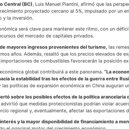
o Central (BC)
, Luis Manuel Piantini, afirmó que las pers
recimiento proyectado cercano al 5%, impulsado por un en
 y la inversión.
onómica será clave para mantener este ritmo, con un défici
recursos del mercado de capitales privados.
rá de mayores ingresos provenientes del turismo,
las remes
imos años. Además, resaltó que los precios elevados de ex
as importaciones de combustibles favorecerán la posición 
n económica global contribuirá a este panorama.
“La econom
ia la estabilidad tras los efectos de la guerra entre Rus
y las políticas de expansión económica en China auguran u
ertó sobre los posibles efectos de la política arancelari
 advirtió que medidas proteccionistas podrían violar acuerd
rcio regional y, eventualmente, afectar las exportaciones
e interés y la mayor disponibilidad de financiamiento a 
o el principal motor del crecimiento económico.