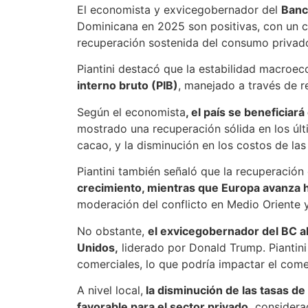
El economista y exvicegobernador del
Banc
Dominicana en 2025 son positivas, con un c
recuperación sostenida del consumo privado
Piantini destacó que la estabilidad macroec
interno bruto (PIB)
, manejado a través de 
Según el economista
, el país se beneficia
mostrado una recuperación sólida en los últ
cacao, y la disminución en los costos de l
Piantini también señaló que la recuperació
crecimiento, mientras que Europa avanza hac
moderación del conflicto en Medio Oriente 
No obstante,
el exvicegobernador del BC al
Unidos,
liderado por Donald Trump. Piantini
comerciales, lo que podría impactar el come
A nivel local,
la disminución de las tasas d
favorable para el sector privado,
considerad